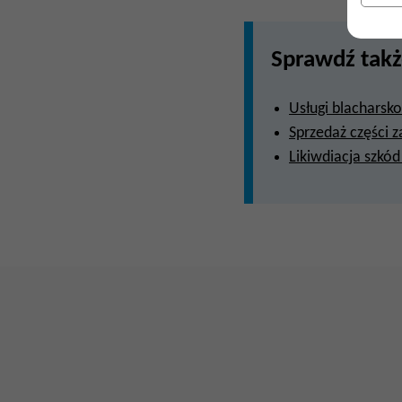
Sprawdź takż
Usługi blacharsko 
Sprzedaż części 
Likiwdiacja szkó