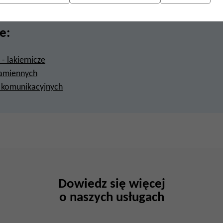
e:
- lakiernicze
zamiennych
d komunikacyjnych
Dowiedz się więcej
o naszych usługach