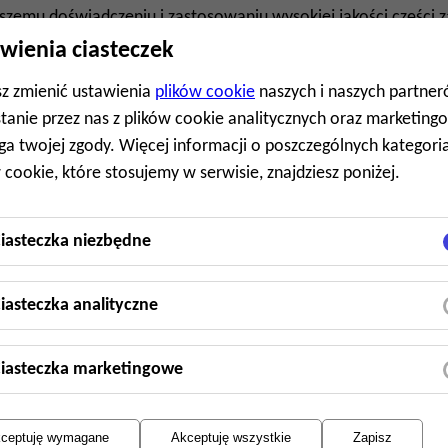
szemu doświadczeniu i zastosowaniu wysokiej jakości części
 niezawodność układu hamulcowego w Twoim ciągniku siodło
wienia ciasteczek
z zmienić ustawienia
plików cookie
naszych i naszych partner
tanie przez nas z plików cookie analitycznych oraz marketin
w klimatyzacji
a twojej zgody. Więcej informacji o poszczególnych kategori
tykę i naprawę usterek, uzupełnianie czynnika chłodzącego, w
 cookie, które stosujemy w serwisie, znajdziesz poniżej.
ianie układu. Dbamy o to, aby klimatyzacja w Twoim pojeździe
ą temperaturę i czyste powietrze wewnątrz kabiny.
iasteczka niezbędne
wania postojowego
iasteczka analityczne
rawy i konserwacji systemów ogrzewania postojowego, w tym
ę i naprawę usterek oraz czyszczenie układów. Dzięki naszy
iasteczka marketingowe
 postojowe w Twoim ciągniku siodłowym będzie działać efekt
ę w kabinie nawet w najtrudniejszych warunkach.
ceptuję wymagane
Akceptuję wszystkie
Zapisz