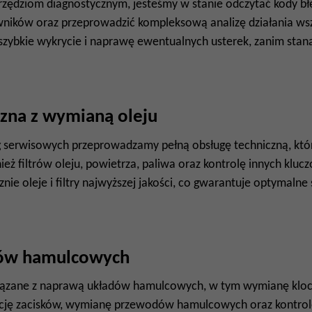
zędziom diagnostycznym, jesteśmy w stanie odczytać kody bł
ików oraz przeprowadzić kompleksową analizę działania ws
 szybkie wykrycie i naprawę ewentualnych usterek, zanim sta
czna z wymianą oleju
 serwisowych przeprowadzamy pełną obsługę techniczną, któr
ież filtrów oleju, powietrza, paliwa oraz kontrolę innych kl
znie oleje i filtry najwyższej jakości, co gwarantuje optymal
ów hamulcowych
ązane z naprawą układów hamulcowych, w tym wymianę klock
ję zacisków, wymianę przewodów hamulcowych oraz kontrolę