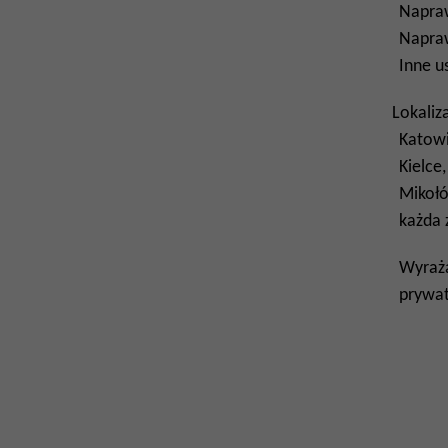
Napraw
Napra
Inne us
Lokaliz
Katowi
Kielce
Mikołó
każda z
Wyraż
prywat