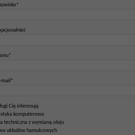
nazwisko*
opcjonalnie)
fonu*
-mail*
ługi Cię interesują
ostyka komputerowa
a techniczna z wymianą oleju
wa układów hamulcowych