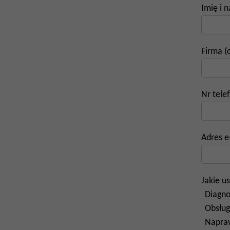
Imię i 
Firma (
Nr tele
Adres e
Jakie us
Diagn
Obsług
Napra