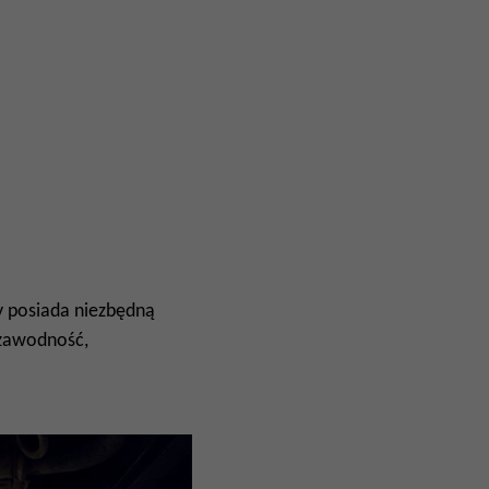
y posiada niezbędną
ezawodność,