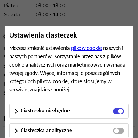
Piątek
08.00 - 18.00
Sobota
08.00 - 14.00
Ustawienia ciasteczek
Części zamienne
Możesz zmienić ustawienia
plików cookie
naszych i
Poniedziałek
08.00 - 18.00
naszych partnerów. Korzystanie przez nas z plików
Wtorek
08.00 - 18.00
cookie analitycznych oraz marketingowych wymaga
Środa
08.00 - 18.00
twojej zgody. Więcej informacji o poszczególnych
Czwartek
08.00 - 18.00
kategoriach plików cookie, które stosujemy w
Piątek
08.00 - 18.00
serwisie, znajdziesz poniżej.
Sobota
08.00 - 14.00
Ciasteczka niezbędne
Mapa
Ciasteczka analityczne